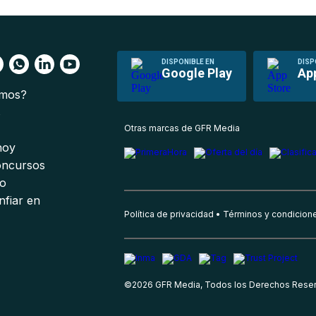
DISPONIBLE EN
DISP
Google Play
Ap
omos?
s
Otras marcas de GFR Media
 hoy
oncursos
io
nfiar en
Política de privacidad
Términos y condicion
©
2026
GFR Media, Todos los Derechos Rese