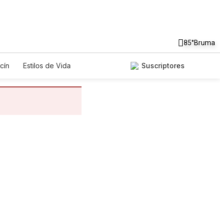
85°
Bruma
cín
Estilos de Vida
Suscriptores
gos
Lotería
Vídeos
os
Especiales