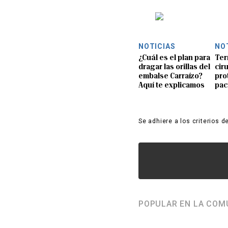
NOTICIAS
NO
¿Cuál es el plan para
Ter
dragar las orillas del
ciru
embalse Carraízo?
pro
Aquí te explicamos
pac
Se adhiere a los criterios d
POPULAR EN LA COM