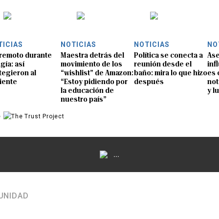
TICIAS
NOTICIAS
NOTICIAS
NO
remoto durante
Maestra detrás del
Política se conecta a
Ase
gía: así
movimiento de los
reunión desde el
inf
tegieron al
“wishlist” de Amazon:
baño: mira lo que hizo
es 
iente
“Estoy pidiendo por
después
not
la educación de
y l
nuestro país”
e
...
UNIDAD