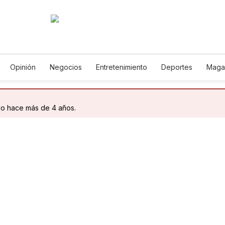
Opinión
Negocios
Entretenimiento
Deportes
Maga
cia y Ambiente
Gastronomía
De Viaje
Tecnología
Jue
Podcasts
Horóscopos
Newsletters
Feriados
Edict
do hace más de 4 años.