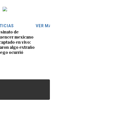
TICIAS
VER MÁS
sinato de
luencer mexicano
captado en vivo:
aron algo extraño
uego ocurrió