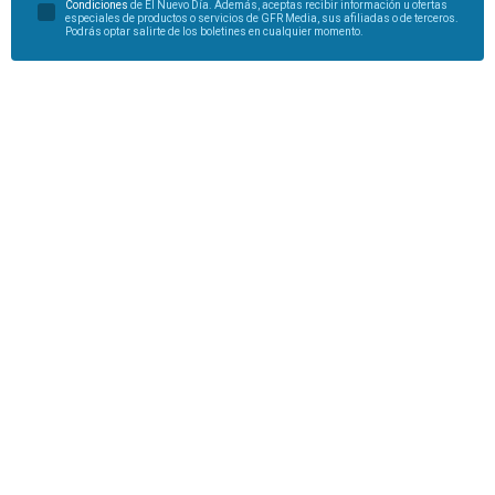
Condiciones
de El Nuevo Día. Además, aceptas recibir información u ofertas
especiales de productos o servicios de GFR Media, sus afiliadas o de terceros.
Podrás optar salirte de los boletines en cualquier momento.