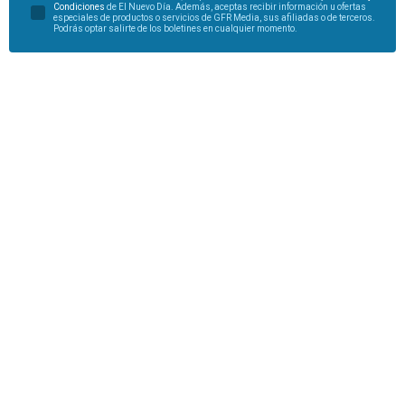
Condiciones
de El Nuevo Día. Además, aceptas recibir información u ofertas
especiales de productos o servicios de GFR Media, sus afiliadas o de terceros.
Podrás optar salirte de los boletines en cualquier momento.