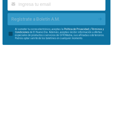
Regístrate a Boletín A.M.
Al someter tu correo electrónico, aceptas la
Política de Privacidad
y
Términos y
Condiciones
de El Nuevo Día. Además, aceptas recibir información u ofertas
especiales de productos o servicios de GFR Media, sus afiliadas o de terceros.
Podrás optar salirte de los boletines en cualquier momento.