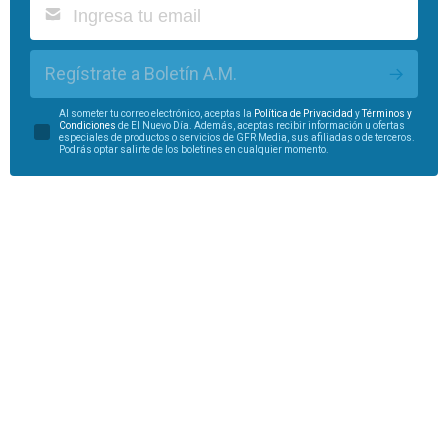
Regístrate a Boletín A.M.
Al someter tu correo electrónico, aceptas la
Política de Privacidad
y
Términos y
Condiciones
de El Nuevo Día. Además, aceptas recibir información u ofertas
especiales de productos o servicios de GFR Media, sus afiliadas o de terceros.
Podrás optar salirte de los boletines en cualquier momento.