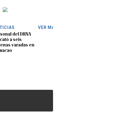
TICIAS
VER MÁS
sonal del DRNA
cató a seis
lenas varadas en
macao