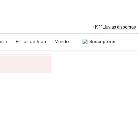
91°
Lluvias dispersas
cín
Estilos de Vida
Mundo
Suscriptores
egos
Lotería
Vídeos
tos
Especiales