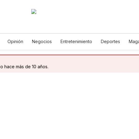
Opinión
Negocios
Entretenimiento
Deportes
Maga
ncia y Ambiente
Gastronomía
De Viaje
Tecnología
Ju
Podcasts
Horóscopos
Newsletters
Feriados
Edic
do hace más de 10 años.