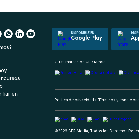
DISPONIBLE EN
DISP
Google Play
Ap
omos?
s
Otras marcas de GFR Media
 hoy
oncursos
io
nfiar en
Política de privacidad
Términos y condicion
©
2026
GFR Media, Todos los Derechos Rese