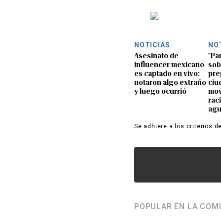
NOTICIAS
NO
Asesinato de
"Pa
influencer mexicano
sob
es captado en vivo:
pre
notaron algo extraño
ciu
y luego ocurrió
mov
rac
ag
Se adhiere a los criterios d
POPULAR EN LA COM