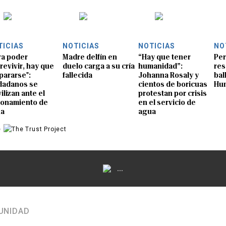
TICIAS
NOTICIAS
NOTICIAS
NO
ra poder
Madre delfín en
“Hay que tener
Per
revivir, hay que
duelo carga a su cría
humanidad”:
res
pararse":
fallecida
Johanna Rosaly y
bal
dadanos se
cientos de boricuas
Hu
ilizan ante el
protestan por crisis
ionamiento de
en el servicio de
ua
agua
e
...
UNIDAD