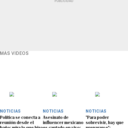
PUBLICIDAD
MÁS VIDEOS
NOTICIAS
NOTICIAS
NOTICIAS
Política se conecta a
Asesinato de
"Para poder
reunión desde el
influencer mexicano
sobrevivir, hay que
baño: mira lo que hizo
es captado en vivo:
prepararse":