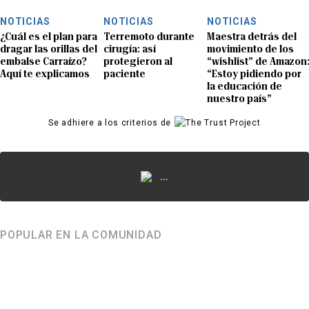
NOTICIAS
NOTICIAS
NOTICIAS
¿Cuál es el plan para
Terremoto durante
Maestra detrás del
dragar las orillas del
cirugía: así
movimiento de los
embalse Carraízo?
protegieron al
“wishlist” de Amazon
Aquí te explicamos
paciente
“Estoy pidiendo por
la educación de
nuestro país”
Se adhiere a los criterios de
...
POPULAR EN LA COMUNIDAD