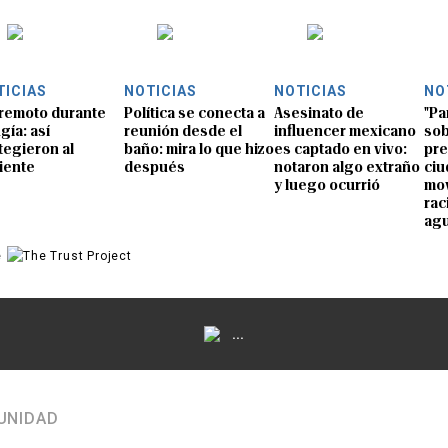
TICIAS
NOTICIAS
NOTICIAS
NO
remoto durante
Política se conecta a
Asesinato de
"Pa
gía: así
reunión desde el
influencer mexicano
sob
tegieron al
baño: mira lo que hizo
es captado en vivo:
pre
iente
después
notaron algo extraño
ciu
y luego ocurrió
mov
rac
ag
e
...
UNIDAD