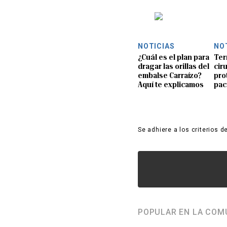
NOTICIAS
NO
¿Cuál es el plan para
Ter
dragar las orillas del
ciru
embalse Carraízo?
pro
Aquí te explicamos
pac
Se adhiere a los criterios d
POPULAR EN LA COM