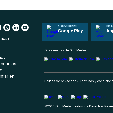
DISPONIBLE EN
DISP
Google Play
Ap
omos?
s
Otras marcas de GFR Media
 hoy
oncursos
io
nfiar en
Política de privacidad
Términos y condicion
©
2026
GFR Media, Todos los Derechos Rese