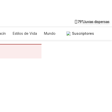
79°
Lluvias dispersas
cín
Estilos de Vida
Mundo
Suscriptores
egos
Lotería
Vídeos
tos
Especiales