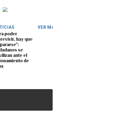
TICIAS
VER MÁS
ra poder
revivir, hay que
pararse":
dadanos se
ilizan ante el
ionamiento de
ua