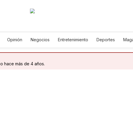
Opinión
Negocios
Entretenimiento
Deportes
Maga
ncia y Ambiente
Gastronomía
De Viaje
Tecnología
Ju
Podcasts
Horóscopos
Newsletters
Feriados
Edic
do hace más de 4 años.