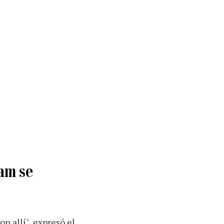
ram se
n allí", expresó el