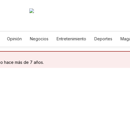
Opinión
Negocios
Entretenimiento
Deportes
Maga
ncia y Ambiente
Gastronomía
De Viaje
Tecnología
Ju
Podcasts
Horóscopos
Newsletters
Feriados
Edic
do hace más de 7 años.