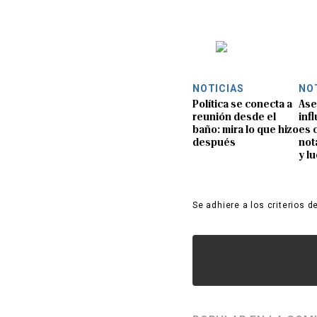
NOTICIAS
NO
Política se conecta a
Ase
reunión desde el
inf
baño: mira lo que hizo
es 
después
not
y l
Se adhiere a los criterios d