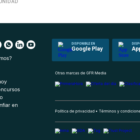
UNIDAD
DISPONIBLE EN
DISP
Google Play
Ap
omos?
s
Otras marcas de GFR Media
 hoy
oncursos
io
nfiar en
Política de privacidad
Términos y condicion