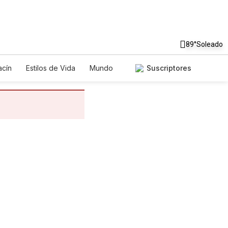
89°
Soleado
cín
Estilos de Vida
Mundo
Suscriptores
egos
Lotería
Vídeos
tos
Especiales