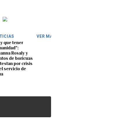
TICIAS
VER MÁS
y que tener
anidad”:
anna Rosaly y
ntos de boricuas
testan por crisis
el servicio de
ua