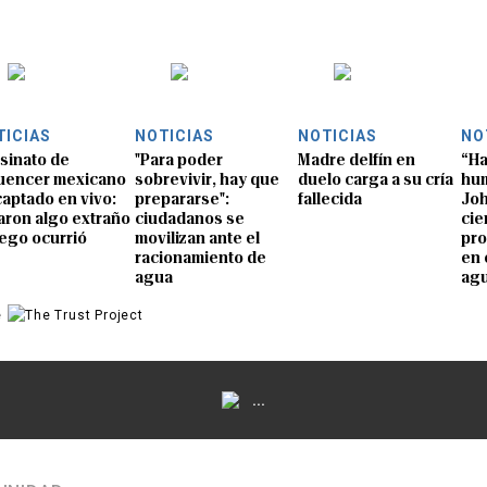
TICIAS
NOTICIAS
NOTICIAS
NO
sinato de
"Para poder
Madre delfín en
“Ha
luencer mexicano
sobrevivir, hay que
duelo carga a su cría
hum
captado en vivo:
prepararse":
fallecida
Joh
aron algo extraño
ciudadanos se
cie
uego ocurrió
movilizan ante el
pro
racionamiento de
en 
agua
ag
e
...