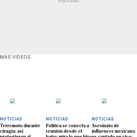
PUBLICIDAD
MÁS VIDEOS
NOTICIAS
NOTICIAS
NOTICIAS
Terremoto durante
Política se conecta a
Asesinato de
cirugía: así
reunión desde el
influencer mexicano
protegieron al
baño: mira lo que hizo
es captado en vivo: