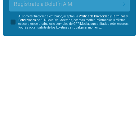
Regístrate a Boletín A.M.
Al someter tu correo electrónico, aceptas la
Política de Privacidad
y
Términos y
Condiciones
de El Nuevo Día. Además, aceptas recibir información u ofertas
especiales de productos o servicios de GFR Media, sus afiliadas o de terceros.
Podrás optar salirte de los boletines en cualquier momento.