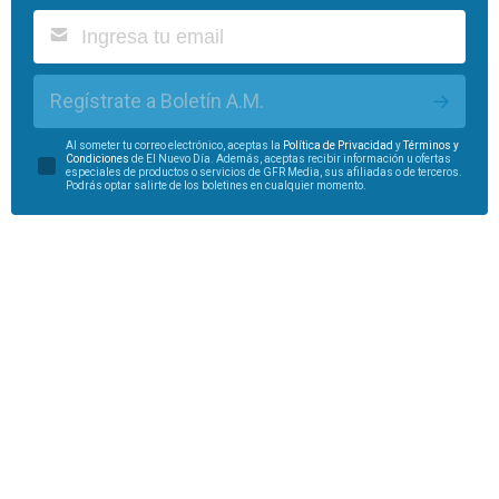
Regístrate a Boletín A.M.
Al someter tu correo electrónico, aceptas la
Política de Privacidad
y
Términos y
Condiciones
de El Nuevo Día. Además, aceptas recibir información u ofertas
especiales de productos o servicios de GFR Media, sus afiliadas o de terceros.
Podrás optar salirte de los boletines en cualquier momento.