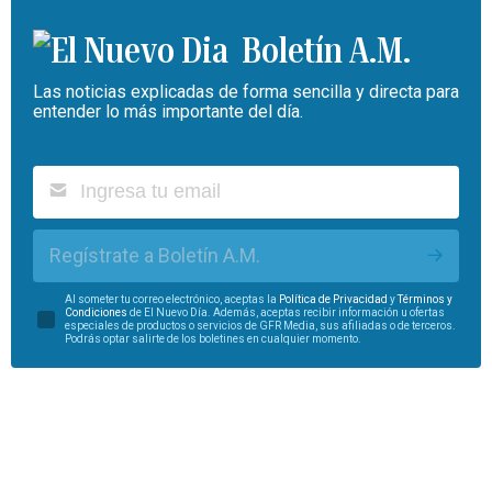
Boletín A.M.
Las noticias explicadas de forma sencilla y directa para
entender lo más importante del día.
Regístrate a Boletín A.M.
Al someter tu correo electrónico, aceptas la
Política de Privacidad
y
Términos y
Condiciones
de El Nuevo Día. Además, aceptas recibir información u ofertas
especiales de productos o servicios de GFR Media, sus afiliadas o de terceros.
Podrás optar salirte de los boletines en cualquier momento.