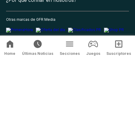
Otras marcas de GFR Media
Home
Últimas Noticias
Secciones
Juegos
Suscriptores
Política de privacidad
Términos y condiciones
Términos y
condiciones del suscriptor
Correcciones
©
2026
GFR Media, Todos los Derechos Reservados.