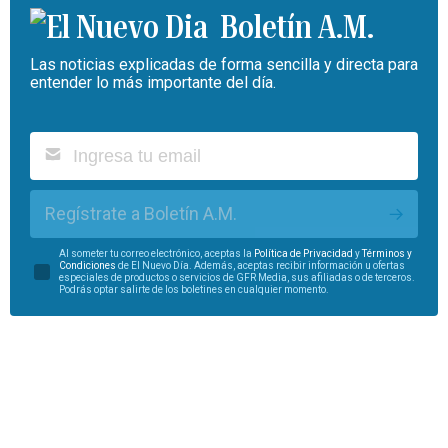
Boletín A.M.
Las noticias explicadas de forma sencilla y directa para
entender lo más importante del día.
Regístrate a Boletín A.M.
Al someter tu correo electrónico, aceptas la
Política de Privacidad
y
Términos y
Condiciones
de El Nuevo Día. Además, aceptas recibir información u ofertas
especiales de productos o servicios de GFR Media, sus afiliadas o de terceros.
Podrás optar salirte de los boletines en cualquier momento.