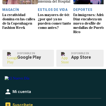
MAGACÍN
ESTILOS DE VIDA
DEPORTES
La creatividad
Los mayores de 60:
En imágenes: Adria
domina en las calles
¿por qué ya no
Díaz encabeza un
de la Copenhagen
pueden comer tanto
nuevo desfile de
Fashion Week
como antes?
medallas de Puerto
Rico
DISPONIBLE EN
DISPONIBLE EN
Google Play
App Store
Mi cuenta
Suscríbete