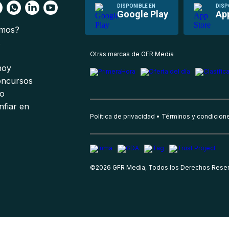
DISPONIBLE EN
DISP
Google Play
Ap
omos?
s
Otras marcas de GFR Media
 hoy
oncursos
io
nfiar en
Política de privacidad
Términos y condicion
©
2026
GFR Media, Todos los Derechos Rese