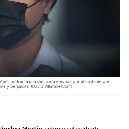
 Martin enfrenta una demanda elevada por el cantante por
os y perjuicios.
(
David Villafane/Staff
)
Sánchez Martín
, sobrino del cantante