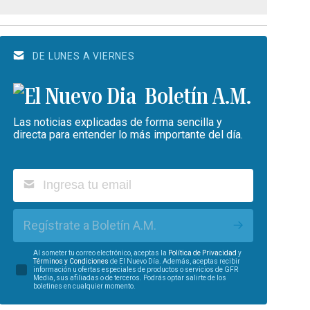
DE LUNES A VIERNES
Boletín A.M.
Las noticias explicadas de forma sencilla y
directa para entender lo más importante del día.
Regístrate a Boletín A.M.
Al someter tu correo electrónico, aceptas la
Política de Privacidad
y
Términos y Condiciones
de El Nuevo Día. Además, aceptas recibir
información u ofertas especiales de productos o servicios de GFR
Media, sus afiliadas o de terceros. Podrás optar salirte de los
boletines en cualquier momento.