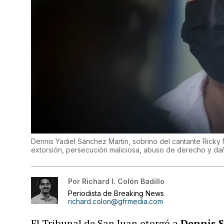
Dennis Yadiel Sánchez Martin, sobrino del cantante Ricky
extorsión, persecución maliciosa, abuso de derecho y dañ
Por
Richard I. Colón Badillo
Periodista de Breaking News
richard.colon@gfrmedia.com
El Tribunal de San Juan otorgó a
Dennis 