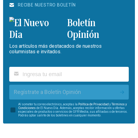
RECIBE NUESTRO BOLETÍN
Boletín
Opinión
Los artículos más destacados de nuestros
columnistas e invitados.
Regístrate a Boletín Opinión
Al someter tu correo electrónico, aceptas la
Política de Privacidad
y
Términos y
Condiciones
de El Nuevo Día. Además, aceptas recibir información u ofertas
especiales de productos o servicios de GFR Media, sus afiliadas o de terceros.
Podrás optar salirte de los boletines en cualquier momento.