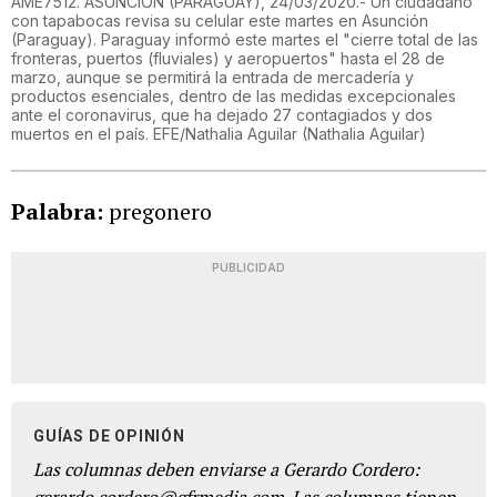
AME7512. ASUNCIÓN (PARAGUAY), 24/03/2020.- Un ciudadano
con tapabocas revisa su celular este martes en Asunción
(Paraguay). Paraguay informó este martes el "cierre total de las
fronteras, puertos (fluviales) y aeropuertos" hasta el 28 de
marzo, aunque se permitirá la entrada de mercadería y
productos esenciales, dentro de las medidas excepcionales
ante el coronavirus, que ha dejado 27 contagiados y dos
muertos en el país. EFE/Nathalia Aguilar
(
Nathalia Aguilar
)
Palabra:
pregonero
PUBLICIDAD
GUÍAS DE OPINIÓN
Las columnas deben enviarse a Gerardo Cordero: