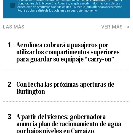
Condiciones
de El Nuevo Día. Además, aceptas recibir información u ofertas
especiales de productos o servicios de GFR Media, sus afiliadas o de terceros.
Podrás optar salirte de los boletines en cualquier momento.
LAS MÁS
VER MÁS
Aerolínea cobrará a pasajeros por
utilizar los compartimentos superiores
para guardar su equipaje “carry-on”
Con fecha las próximas aperturas de
Burlington
A partir del viernes: gobernadora
anuncia plan de racionamiento de agua
por bajos niveles en Carraízo