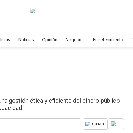
ticias
Noticias
Opinión
Negocios
Entretenimiento
s de Vida
Mundo
Estados Unidos
Ciencia y Ambiente
logía
Juegos
Lotería
Vídeos
Fotogalerías
English
etters
Feriados
Edictos
Especiales
na gestión ética y eficiente del dinero público
capacidad
...
SHARE