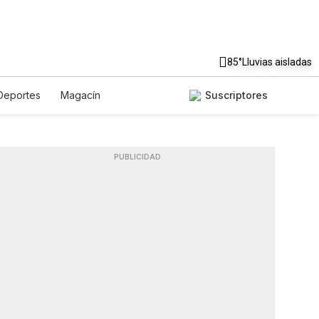
85°
Lluvias aisladas
Deportes
Magacín
Suscriptores
Gastronomía
De Viaje
Podcasts
Horóscopos
PUBLICIDAD