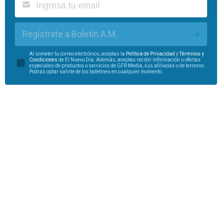
Regístrate a Boletín A.M.
Al someter tu correo electrónico, aceptas la
Política de Privacidad
y
Términos y
Condiciones
de El Nuevo Día. Además, aceptas recibir información u ofertas
especiales de productos o servicios de GFR Media, sus afiliadas o de terceros.
Podrás optar salirte de los boletines en cualquier momento.