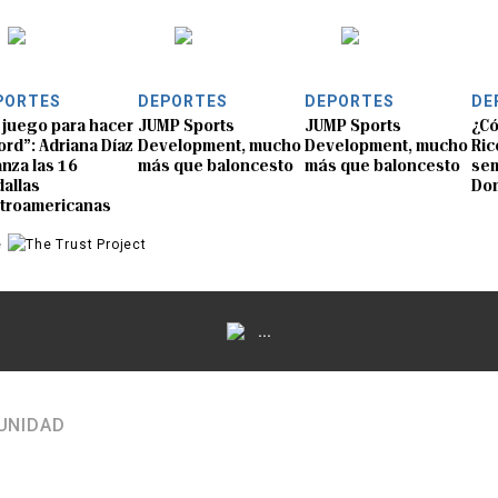
PORTES
DEPORTES
DEPORTES
DE
 juego para hacer
JUMP Sports
JUMP Sports
¿Có
ord”: Adriana Díaz
Development, mucho
Development, mucho
Ric
anza las 16
más que baloncesto
más que baloncesto
sem
allas
Do
troamericanas
e
...
UNIDAD