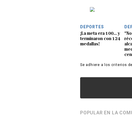
DEPORTES
DE
¡La meta era 100… y
“No
terminaron con 124
réc
medallas!
alc
med
cen
Se adhiere a los criterios d
POPULAR EN LA COM