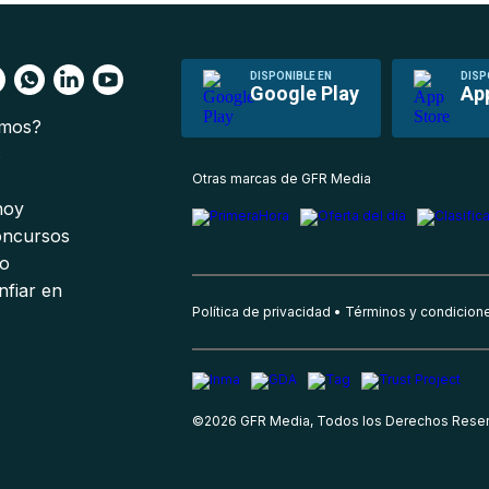
DISPONIBLE EN
DISP
Google Play
Ap
omos?
s
Otras marcas de GFR Media
 hoy
oncursos
io
nfiar en
Política de privacidad
Términos y condicion
©
2026
GFR Media, Todos los Derechos Rese