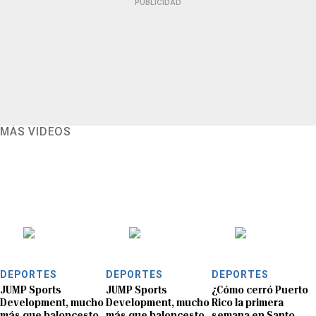
PUBLICIDAD
MÁS VIDEOS
DEPORTES
DEPORTES
DEPORTES
JUMP Sports
JUMP Sports
¿Cómo cerró Puerto
Development, mucho
Development, mucho
Rico la primera
más que baloncesto
más que baloncesto
semana en Santo