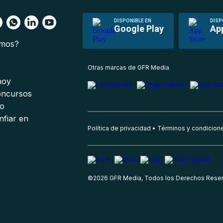
DISPONIBLE EN
DISP
Google Play
Ap
omos?
s
Otras marcas de GFR Media
 hoy
oncursos
io
nfiar en
Política de privacidad
Términos y condicion
©
2026
GFR Media, Todos los Derechos Rese