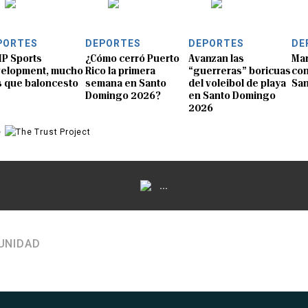
PORTES
DEPORTES
DEPORTES
DE
P Sports
¿Cómo cerró Puerto
Avanzan las
Mar
elopment, mucho
Rico la primera
“guerreras” boricuas
con
 que baloncesto
semana en Santo
del voleibol de playa
Sa
Domingo 2026?
en Santo Domingo
2026
e
...
UNIDAD