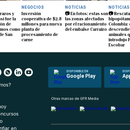
NEGOCIOS
NOTICIAS
NOTICIAS
brazos y
Inversión
📷 En fotos: estas son
📷 Rescata
sí fue la
cooperativa de $2.8
las zonas afectadas
hipopótam
ón de
millones para nueva
por el racionamiento
Colombia: 
amos como
planta de
del embalse Carraízo
descendie
de San
procesamiento de
animales 
carne
introdujo 
Escobar
DISPONIBLE EN
DISP
Google Play
Ap
omos?
s
Otras marcas de GFR Media
 hoy
oncursos
io
nfiar en