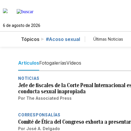
6 de agosto de 2026
Tópicos
#Acoso sexual
Últimas Noticias
Mundo
Est
Vídeos
Fot
Artículos
Fotogalerías
Vídeos
NOTICIAS
Jefe de fiscales de la Corte Penal Internacional 
conducta sexual inapropiada
Por
The Associated Press
CORRESPONSALÍAS
Comité de Ética del Congreso exhorta a presenta
Por
José A. Delgado