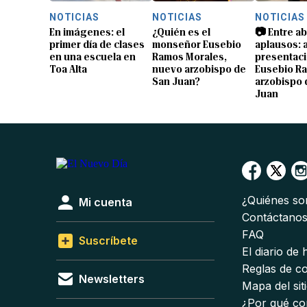
NOTICIAS
NOTICIAS
NOTICIAS
En imágenes: el
¿Quién es el
📷 Entre a
primer día de clases
monseñor Eusebio
aplausos: a
en una escuela en
Ramos Morales,
presentaci
Toa Alta
nuevo arzobispo de
Eusebio R
San Juan?
arzobispo 
Juan
¿Quiénes s
Mi cuenta
Contáctano
FAQ
Suscríbete
El diario de
Reglas de c
Newsletters
Mapa del sit
¿Por qué co