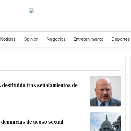
Noticias
Opinión
Negocios
Entretenimiento
Deportes
ados Unidos
Ciencia y Ambiente
Gastronomía
De Viaje
os
English
Podcasts
Horóscopos
Newsletters
Feri
es destituido tras señalamientos de
r denuncias de acoso sexual