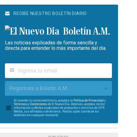
RECIBE NUESTRO BOLETÍN DIARIO
Boletín A.M.
Las noticias explicadas de forma sencilla y
directa para entender lo más importante del día.
Regístrate a Boletín A.M.
Al someter tu correo electrónico, aceptas la
Política de Privacidad
y
Términos y Condiciones
de El Nuevo Día. Además, aceptas recibir
información u ofertas especiales de productos o servicios de GFR
Media, sus afiliadas o de terceros. Podrás optar salirte de los
boletines en cualquier momento.