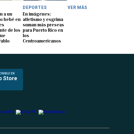
DEPORTES
VER MÁS
n a un
En imágenes:
o bebé en
atletismo y esgrima
es
suman más preseas
nte de los
para Puerto Rico en
que
los
Pablo
Centroamericanos
ONIBLE EN
p Store