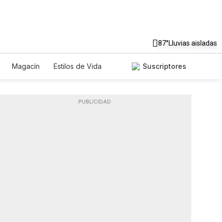
87°
Lluvias aisladas
Magacín
Estilos de Vida
Suscriptores
Tecnología
Juegos
Lotería
ados
Especiales
PUBLICIDAD