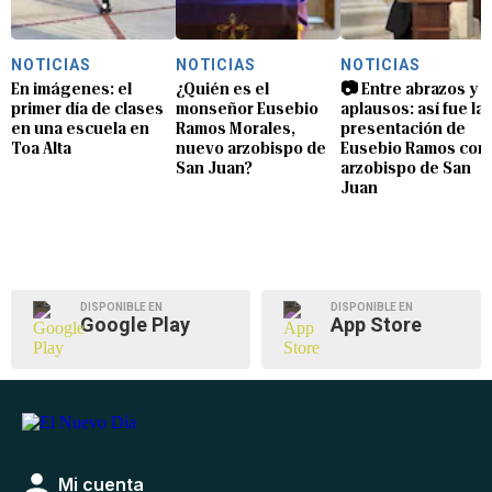
NOTICIAS
NOTICIAS
NOTICIAS
En imágenes: el
¿Quién es el
📷 Entre abrazos y
primer día de clases
monseñor Eusebio
aplausos: así fue la
en una escuela en
Ramos Morales,
presentación de
Toa Alta
nuevo arzobispo de
Eusebio Ramos com
San Juan?
arzobispo de San
Juan
DISPONIBLE EN
DISPONIBLE EN
Google Play
App Store
Mi cuenta