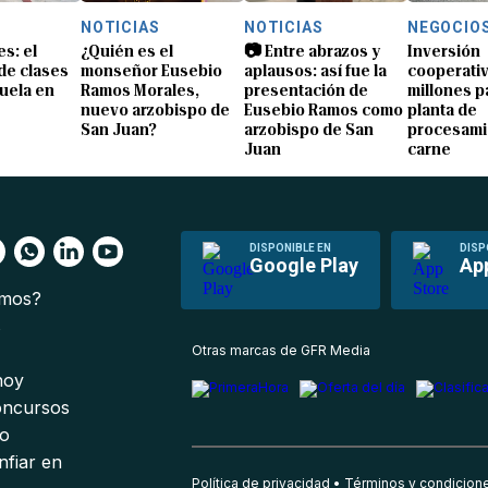
NOTICIAS
NOTICIAS
NEGOCIO
s: el
¿Quién es el
📷 Entre abrazos y
Inversión
 de clases
monseñor Eusebio
aplausos: así fue la
cooperativ
uela en
Ramos Morales,
presentación de
millones p
nuevo arzobispo de
Eusebio Ramos como
planta de
San Juan?
arzobispo de San
procesami
Juan
carne
DISPONIBLE EN
DISP
Google Play
Ap
omos?
s
Otras marcas de GFR Media
 hoy
oncursos
io
nfiar en
Política de privacidad
Términos y condicion