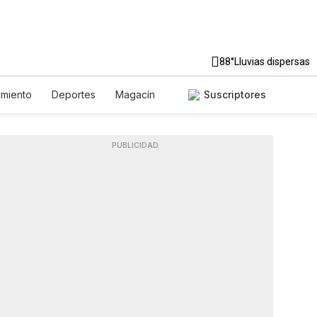
88°
Lluvias dispersas
imiento
Deportes
Magacín
Suscriptores
mbiente
Gastronomía
De Viaje
glish
Podcasts
Horóscopos
PUBLICIDAD