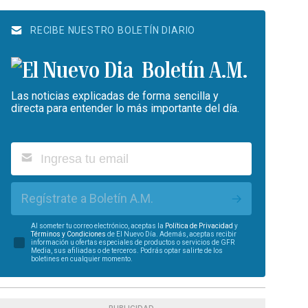
RECIBE NUESTRO BOLETÍN DIARIO
Boletín A.M.
Las noticias explicadas de forma sencilla y
directa para entender lo más importante del día.
Regístrate a Boletín A.M.
Al someter tu correo electrónico, aceptas la
Política de Privacidad
y
Términos y Condiciones
de El Nuevo Día. Además, aceptas recibir
información u ofertas especiales de productos o servicios de GFR
Media, sus afiliadas o de terceros. Podrás optar salirte de los
boletines en cualquier momento.