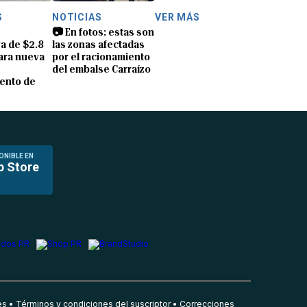
S
NOTICIAS
VER MÁS
📷 En fotos: estas son
a de $2.8
las zonas afectadas
ara nueva
por el racionamiento
del embalse Carraízo
ento de
ONIBLE EN
p Store
es
Términos y condiciones del suscriptor
Correcciones