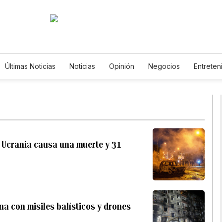
Últimas Noticias
Noticias
Opinión
Negocios
Entreten
Estilos de Vida
Mundo
Estados Unidos
Ciencia y A
Tecnología
Juegos
Lotería
Vídeos
Fotos
En
Newsletters
Feriados
Especiales
 Ucrania causa una muerte y 31
a con misiles balísticos y drones