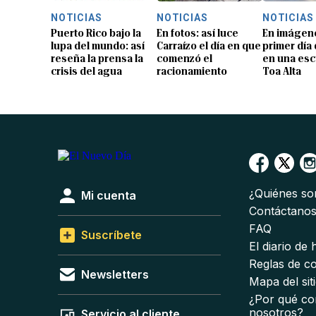
NOTICIAS
NOTICIAS
NOTICIAS
Puerto Rico bajo la
En fotos: así luce
En imágene
lupa del mundo: así
Carraízo el día en que
primer día
reseña la prensa la
comenzó el
en una esc
crisis del agua
racionamiento
Toa Alta
¿Quiénes s
Mi cuenta
Contáctano
FAQ
Suscríbete
El diario de
Reglas de c
Newsletters
Mapa del sit
¿Por qué co
nosotros?
Servicio al cliente