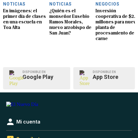
NOTICIAS
NOTICIAS
NEGOCIOS
En imágenes: el
¿Quién es el
Inversión
primer día de clases
monseñor Eusebio
cooperativa de $2.8
en una escuela en
Ramos Morales,
millones para nuev
Toa Alta
nuevo arzobispo de
planta de
San Juan?
procesamiento de
carne
DISPONIBLE EN
DISPONIBLE EN
Google Play
App Store
Mi cuenta