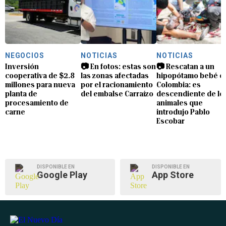
NEGOCIOS
NOTICIAS
NOTICIAS
Inversión
📷 En fotos: estas son
📷 Rescatan a un
cooperativa de $2.8
las zonas afectadas
hipopótamo bebé e
millones para nueva
por el racionamiento
Colombia: es
planta de
del embalse Carraízo
descendiente de lo
procesamiento de
animales que
carne
introdujo Pablo
Escobar
DISPONIBLE EN
DISPONIBLE EN
Google Play
App Store