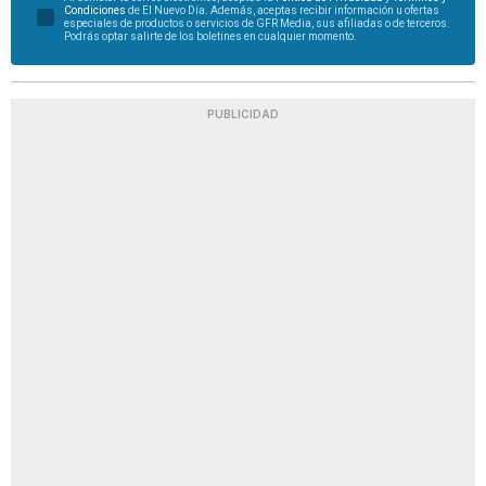
Condiciones
de El Nuevo Día. Además, aceptas recibir información u ofertas
especiales de productos o servicios de GFR Media, sus afiliadas o de terceros.
Podrás optar salirte de los boletines en cualquier momento.
PUBLICIDAD