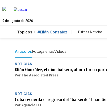
9 de agosto de 2026
Tópicos
#Elián González
Últimas Noticias
Mundo
Es
Vídeos
Fo
Artículos
Fotogalerías
Vídeos
NOTICIAS
Elián González, el niño balsero, ahora forma par
Por
The Associated Press
NOTICIAS
Cuba recuerda el regreso del “balserito” Elián 
Por
Agencia EFE