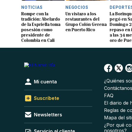
NOTICIAS
NEGOCIOS
DEPORTE
Rompe con la
Un vistazo a los
La Borinqu
tradición: Abelardo
restaurantes del
pegó en S
de la Espriella toma
Grupo Colón Gerena
Domingo 2
posesión como
en Puerto Rico
repaso en
presidente de
a las 34 me
Colombia en Cali
oro de Pue
¿Quiénes s
Mi cuenta
Contáctano
FAQ
Suscríbete
El diario de
Reglas de c
Newsletters
Mapa del sit
¿Por qué co
nosotros?
Servicio al cliente