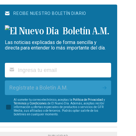
RECIBE NUESTRO BOLETÍN DIARIO
Boletín A.M.
Las noticias explicadas de forma sencilla y
directa para entender lo más importante del día.
Regístrate a Boletín A.M.
Al someter tu correo electrónico, aceptas la
Política de Privacidad
y
Términos y Condiciones
de El Nuevo Día. Además, aceptas recibir
información u ofertas especiales de productos o servicios de GFR
Media, sus afiliadas o de terceros. Podrás optar salirte de los
boletines en cualquier momento.