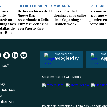
S
ENTRETENIMIENTO
MAGACÍN
ESTILOS 
eña se
De los archivos de El
La creatividad
Los mayor
anto
Nuevo Día:
domina en las calles
¿por qué y
026: un
recordando a Celia
de la Copenhagen
pueden co
 imágenes
Cruz y su conexión
Fashion Week
como ante
dallas de
con Puerto Rico
rto Rico
DISPONIBLE EN
DISP
Google Play
Ap
omos?
s
Otras marcas de GFR Media
 hoy
oncursos
io
nfiar en
Política de privacidad
Términos y condicion