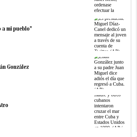
o a mi pueblo”
ián González
stro