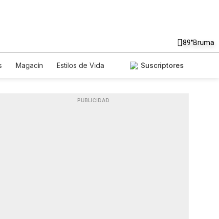
89°
Bruma
s
Magacín
Estilos de Vida
Suscriptores
Tecnología
Juegos
Lotería
iados
Especiales
PUBLICIDAD