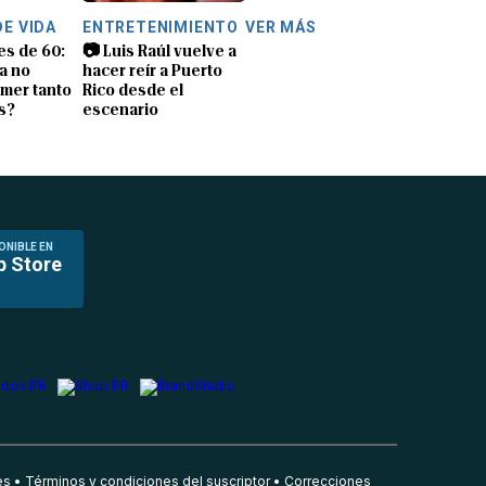
DE VIDA
ENTRETENIMIENTO
VER MÁS
es de 60:
📷 Luis Raúl vuelve a
a no
hacer reír a Puerto
mer tanto
Rico desde el
s?
escenario
ONIBLE EN
p Store
es
Términos y condiciones del suscriptor
Correcciones