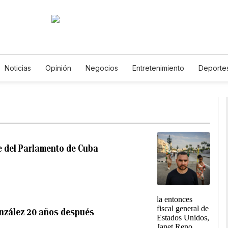
Noticias
Opinión
Negocios
Entretenimiento
Deporte
tados Unidos
Ciencia y Ambiente
Gastronomía
De Viaje
tos
English
Podcasts
Horóscopos
Newsletters
Fer
te del Parlamento de Cuba
González 20 años después