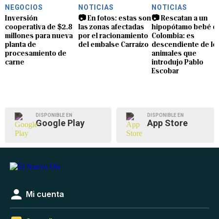
NEGOCIOS
NOTICIAS
NOTICIAS
Inversión
📷 En fotos: estas son
📷 Rescatan a un
cooperativa de $2.8
las zonas afectadas
hipopótamo bebé e
millones para nueva
por el racionamiento
Colombia: es
planta de
del embalse Carraízo
descendiente de lo
procesamiento de
animales que
carne
introdujo Pablo
Escobar
DISPONIBLE EN
DISPONIBLE EN
Google Play
App Store
Mi cuenta