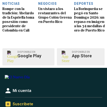
NOTICIAS
NEGOCIOS
DEPORTES
Rompe con la
Un vistazo a los
La Borinqueña se
tradición: Abelardo
restaurantes del
pegó en Santo
de la Espriella toma
Grupo Colón Gerena
Domingo 2026: un
posesión como
en Puerto Rico
repaso en imágene
presidente de
a las 34 medallas de
Colombia en Cali
oro de Puerto Rico
DISPONIBLE EN
DISPONIBLE EN
Google Play
App Store
Mi cuenta
Suscríbete