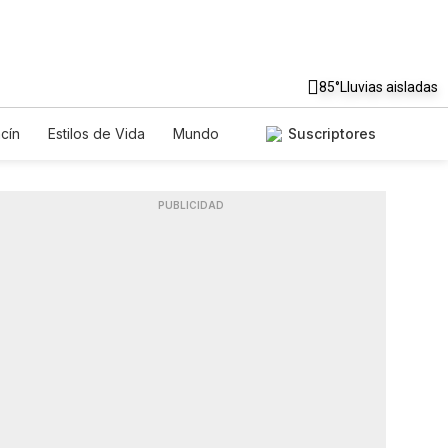
85°
Lluvias aisladas
cín
Estilos de Vida
Mundo
Suscriptores
gos
Lotería
Vídeos
Fotos
PUBLICIDAD