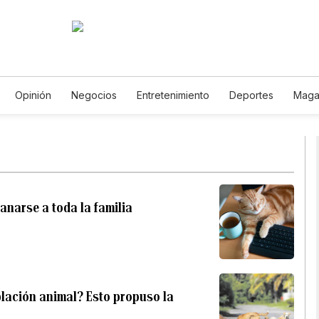
Opinión
Negocios
Entretenimiento
Deportes
Maga
cia y Ambiente
Gastronomía
De Viaje
Tecnología
Jue
Horóscopos
Newsletters
Feriados
Especiales
ganarse a toda la familia
blación animal? Esto propuso la