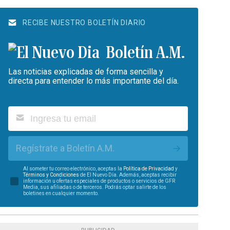
RECIBE NUESTRO BOLETÍN DIARIO
Boletín A.M.
Las noticias explicadas de forma sencilla y
directa para entender lo más importante del día.
Regístrate a Boletín A.M.
Al someter tu correo electrónico, aceptas la
Política de Privacidad
y
Términos y Condiciones
de El Nuevo Día. Además, aceptas recibir
información u ofertas especiales de productos o servicios de GFR
Media, sus afiliadas o de terceros. Podrás optar salirte de los
boletines en cualquier momento.