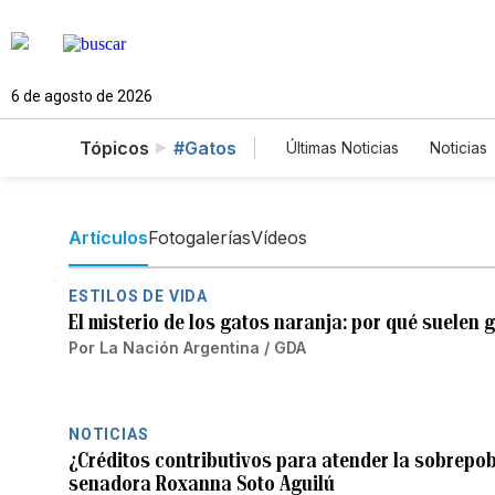
6 de agosto de 2026
Tópicos
#Gatos
Últimas Noticias
Noticias
Estados Unidos
Cien
English
Podcasts
Artículos
Fotogalerías
Vídeos
ESTILOS DE VIDA
El misterio de los gatos naranja: por qué suelen 
Por
La Nación Argentina / GDA
NOTICIAS
¿Créditos contributivos para atender la sobrepo
senadora Roxanna Soto Aguilú