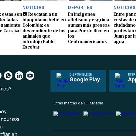
NOTICIAS
DEPORTES
NOTICIAS
: estas son
📷 Rescatan a un
En imágenes:
Entre panc
afectadas
hipopótamo bebé en
atletismo y esgrima
cestas de 
ionamiento
Colombia: es
suman más preseas
ciudadano
e Carraízo
descendiente de los
para Puerto Rico en
protestan 
animales que
los
Juan por la
introdujo Pablo
Centroamericanos
agua
Escobar
DISPONIBLE EN
DISP
Google Play
Ap
omos?
s
Otras marcas de GFR Media
 hoy
oncursos
io
nfiar en