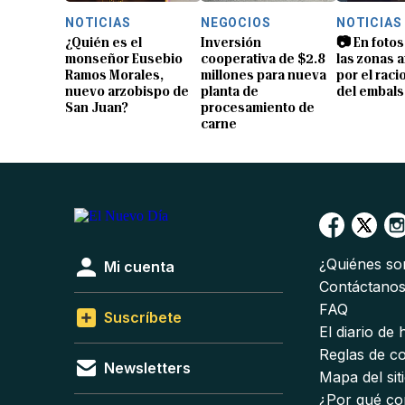
NOTICIAS
NEGOCIOS
NOTICIAS
¿Quién es el
Inversión
📷 En fotos
monseñor Eusebio
cooperativa de $2.8
las zonas 
Ramos Morales,
millones para nueva
por el rac
nuevo arzobispo de
planta de
del embals
San Juan?
procesamiento de
carne
¿Quiénes s
Mi cuenta
Contáctano
FAQ
Suscríbete
El diario de
Reglas de c
Newsletters
Mapa del sit
¿Por qué co