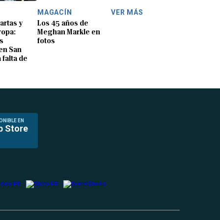
MAGACÍN
VER MÁS
artas y
Los 45 años de
ropa:
Meghan Markle en
s
fotos
en San
 falta de
ONIBLE EN
p Store