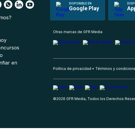
DISPONIBLE EN
DISP
Google Play
Ap
omos?
s
Otras marcas de GFR Media
 hoy
oncursos
io
nfiar en
Política de privacidad
Términos y condicion
©
2026
GFR Media, Todos los Derechos Rese