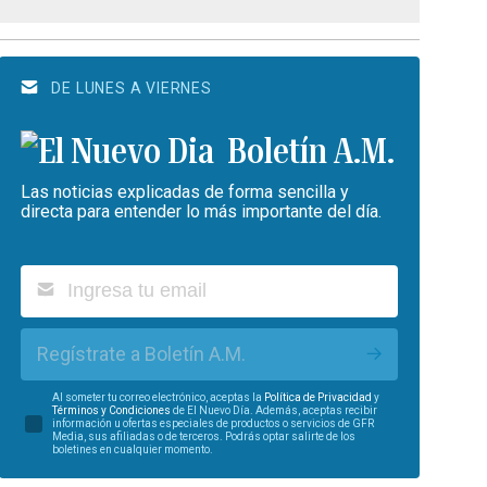
DE LUNES A VIERNES
Boletín A.M.
Las noticias explicadas de forma sencilla y
directa para entender lo más importante del día.
Regístrate a Boletín A.M.
Al someter tu correo electrónico, aceptas la
Política de Privacidad
y
Términos y Condiciones
de El Nuevo Día. Además, aceptas recibir
información u ofertas especiales de productos o servicios de GFR
Media, sus afiliadas o de terceros. Podrás optar salirte de los
boletines en cualquier momento.