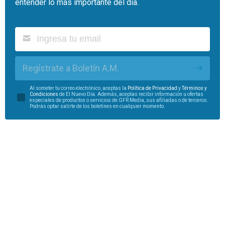
entender lo más importante del día.
Regístrate a Boletín A.M.
Al someter tu correo electrónico, aceptas la
Política de Privacidad
y
Términos y
Condiciones
de El Nuevo Día. Además, aceptas recibir información u ofertas
especiales de productos o servicios de GFR Media, sus afiliadas o de terceros.
Podrás optar salirte de los boletines en cualquier momento.