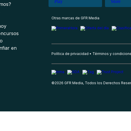
omos?
s
Otras marcas de GFR Media
 hoy
oncursos
io
nfiar en
Política de privacidad
Términos y condicion
©
2026
GFR Media, Todos los Derechos Rese