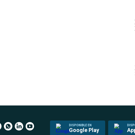
DISPONIBLE EN
DISP
Google Play
Ap