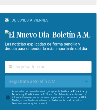
DE LUNES A VIERNES
Boletín A.M.
Las noticias explicadas de forma sencilla y
directa para entender lo más importante del día.
Regístrate a Boletín A.M.
Al someter tu correo electrónico, aceptas la
Política de Privacidad
y
Términos y Condiciones
de El Nuevo Día. Además, aceptas recibir
información u ofertas especiales de productos o servicios de GFR
Media, sus afiliadas o de terceros. Podrás optar salirte de los
boletines en cualquier momento.