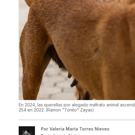
En 2024, las querellas por alegado maltrato animal ascendi
254 en 2022.
(
Ramon "Tonito" Zayas
)
Por
Valeria María Torres Nieves