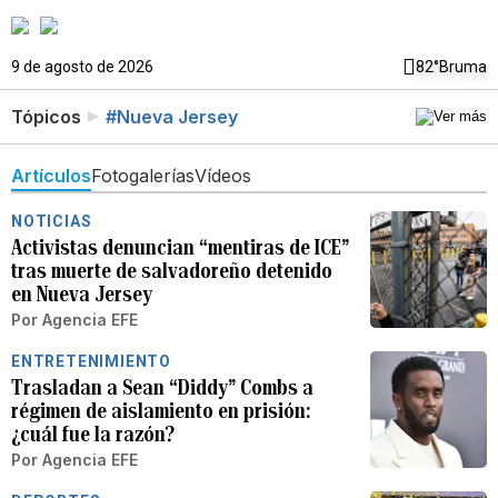
9 de agosto de 2026
82°
Bruma
Tópicos
#Nueva Jersey
Artículos
Fotogalerías
Vídeos
NOTICIAS
Activistas denuncian “mentiras de ICE”
tras muerte de salvadoreño detenido
en Nueva Jersey
Por
Agencia EFE
ENTRETENIMIENTO
Trasladan a Sean “Diddy” Combs a
régimen de aislamiento en prisión:
¿cuál fue la razón?
Por
Agencia EFE