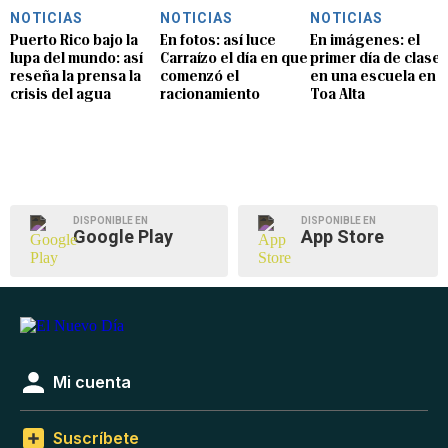
NOTICIAS
NOTICIAS
NOTICIAS
Puerto Rico bajo la
En fotos: así luce
En imágenes: el
lupa del mundo: así
Carraízo el día en que
primer día de clase
reseña la prensa la
comenzó el
en una escuela en
crisis del agua
racionamiento
Toa Alta
DISPONIBLE EN
DISPONIBLE EN
Google Play
App Store
Mi cuenta
Suscríbete