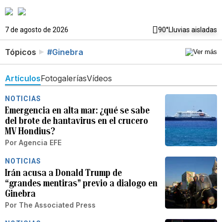
7 de agosto de 2026
90°
Lluvias aisladas
Tópicos
#Ginebra
Artículos
Fotogalerías
Vídeos
NOTICIAS
Emergencia en alta mar: ¿qué se sabe
del brote de hantavirus en el crucero
MV Hondius?
Por
Agencia EFE
NOTICIAS
Irán acusa a Donald Trump de
“grandes mentiras” previo a dialogo en
Ginebra
Por
The Associated Press