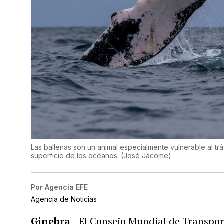
Las ballenas son un animal especialmente vulnerable al trá
superficie de los océanos.
(
José Jácome
)
Por
Agencia EFE
Agencia de Noticias
Ginebra
- El Consejo Mundial de Transpor