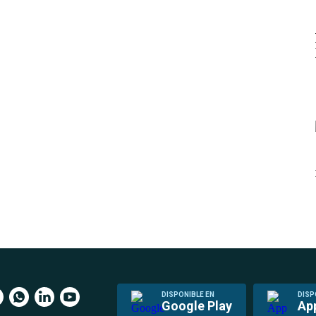
DISPONIBLE EN
DISP
Google Play
Ap