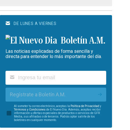
DE LUNES A VIERNES
Boletín A.M.
Las noticias explicadas de forma sencilla y
directa para entender lo más importante del día.
Regístrate a Boletín A.M.
Al someter tu correo electrónico, aceptas la
Política de Privacidad
y
Términos y Condiciones
de El Nuevo Día. Además, aceptas recibir
información u ofertas especiales de productos o servicios de GFR
Media, sus afiliadas o de terceros. Podrás optar salirte de los
boletines en cualquier momento.