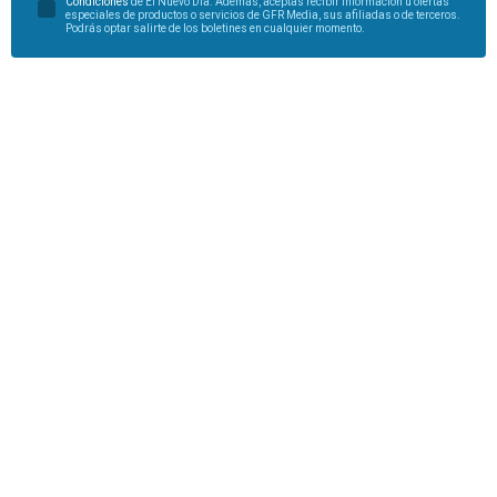
Condiciones
de El Nuevo Día. Además, aceptas recibir información u ofertas
especiales de productos o servicios de GFR Media, sus afiliadas o de terceros.
Podrás optar salirte de los boletines en cualquier momento.