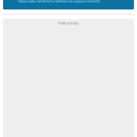
Podrás optar salirte de los boletines en cualquier momento.
PUBLICIDAD