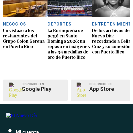
NEGOCIOS
DEPORTES
ENTRETENIMIENT
Un vistazo a los
La Borinqueña se
De los archivos de E
restaurantes del
pegó en Santo
Nuevo Día:
Grupo Colón Gerena
Domingo 2026: un
recordando a Celia
en Puerto Rico
repaso en imágenes
Cruz y su conexión
a las 34 medallas de
con Puerto Rico
oro de Puerto Rico
DISPONIBLE EN
DISPONIBLE EN
Google Play
App Store
Mi cuenta