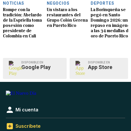
NOTICIAS
NEGOCIOS
DEPORTES
Rompe con la
Un vistazo a los
La Borinqueña se
tradición: Abelardo
restaurantes del
pegó en Santo
de la Espriella toma
Grupo Colón Gerena
Domingo 2026: un
posesión como
en Puerto Rico
repaso en imágene
presidente de
a las 34 medallas de
Colombia en Cali
oro de Puerto Rico
DISPONIBLE EN
DISPONIBLE EN
Google Play
App Store
Mi cuenta
Suscríbete