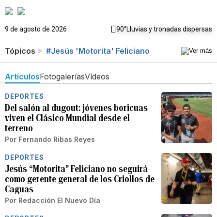
9 de agosto de 2026
90°
Lluvias y tronadas dispersas
Tópicos
#Jesús 'Motorita' Feliciano
Artículos
Fotogalerías
Vídeos
DEPORTES
Del salón al dugout: jóvenes boricuas
viven el Clásico Mundial desde el
terreno
Por
Fernando Ribas Reyes
DEPORTES
Jesús “Motorita” Feliciano no seguirá
como gerente general de los Criollos de
Caguas
Por
Redacción El Nuevo Día