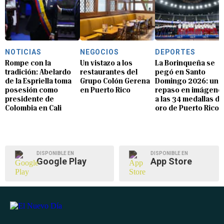
NOTICIAS
NEGOCIOS
DEPORTES
Rompe con la
Un vistazo a los
La Borinqueña se
tradición: Abelardo
restaurantes del
pegó en Santo
de la Espriella toma
Grupo Colón Gerena
Domingo 2026: un
posesión como
en Puerto Rico
repaso en imágene
presidente de
a las 34 medallas de
Colombia en Cali
oro de Puerto Rico
DISPONIBLE EN
DISPONIBLE EN
Google Play
App Store