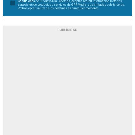
Condiciones
de El Nuevo Día. Además, aceptas recibir información u ofertas
especiales de productos o servicios de GFR Media, sus afiliadas o de terceros.
Podrás optar salirte de los boletines en cualquier momento.
PUBLICIDAD