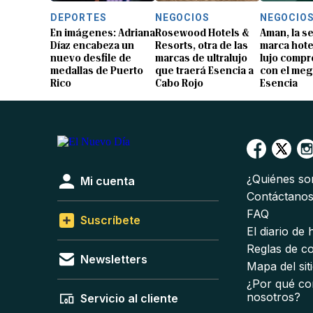
DEPORTES
NEGOCIOS
NEGOCIO
En imágenes: Adriana
Rosewood Hotels &
Aman, la 
Díaz encabeza un
Resorts, otra de las
marca hote
nuevo desfile de
marcas de ultralujo
lujo compr
medallas de Puerto
que traerá Esencia a
con el me
Rico
Cabo Rojo
Esencia
¿Quiénes s
Mi cuenta
Contáctano
FAQ
Suscríbete
El diario de
Reglas de c
Newsletters
Mapa del sit
¿Por qué co
nosotros?
Servicio al cliente