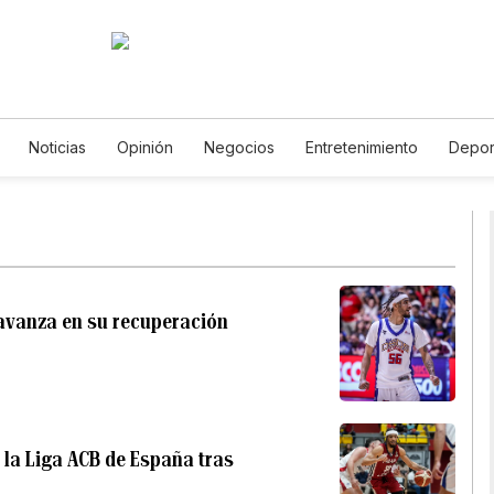
Noticias
Opinión
Negocios
Entretenimiento
Depor
Estados Unidos
Ciencia y Ambiente
Gastronomía
De Viaj
Vídeos
Fotos
English
Podcasts
Horóscopos
Newsl
avanza en su recuperación
la Liga ACB de España tras