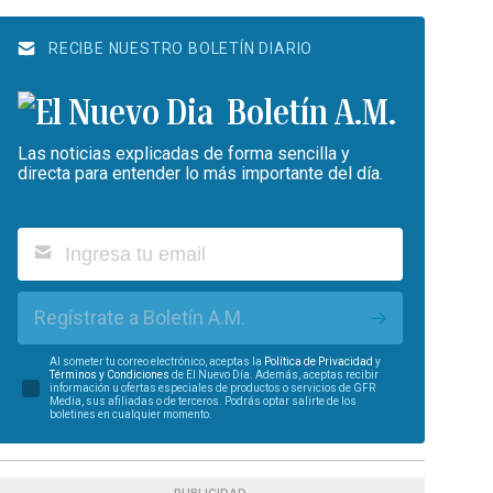
RECIBE NUESTRO BOLETÍN DIARIO
Boletín A.M.
Las noticias explicadas de forma sencilla y
directa para entender lo más importante del día.
Regístrate a Boletín A.M.
Al someter tu correo electrónico, aceptas la
Política de Privacidad
y
Términos y Condiciones
de El Nuevo Día. Además, aceptas recibir
información u ofertas especiales de productos o servicios de GFR
Media, sus afiliadas o de terceros. Podrás optar salirte de los
boletines en cualquier momento.