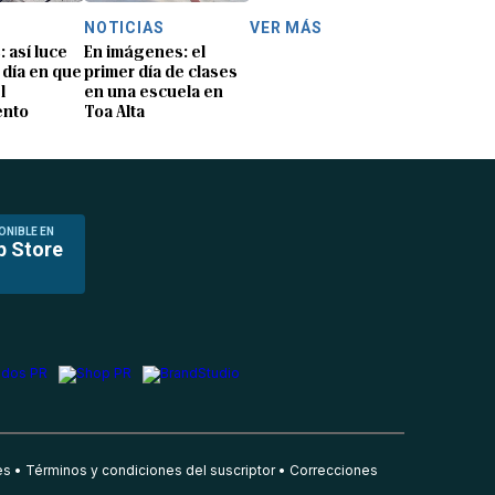
NOTICIAS
VER MÁS
: así luce
En imágenes: el
 día en que
primer día de clases
l
en una escuela en
ento
Toa Alta
ONIBLE EN
p Store
es
Términos y condiciones del suscriptor
Correcciones