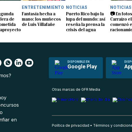
S
ENTRETENIMIENTO
NOTICIAS
NOTICIAS
segunda
Fantasía hecha a
Puerto Rico bajo la
📷 En fotos
lera de
mano: los muñecos
lupa del mundo: así
Carraízo el
ometida
de Luis Villafañe
reseña la prensa la
comenzó e
gaproyecto
crisis del agua
racionami
DISPONIBLE EN
DISP
Google Play
Ap
omos?
s
Otras marcas de GFR Media
 hoy
oncursos
io
nfiar en
Política de privacidad
Términos y condicion