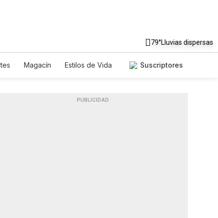
79°
Lluvias dispersas
tes
Magacín
Estilos de Vida
Suscriptores
e
Tecnología
Juegos
etters
Feriados
Especiales
PUBLICIDAD