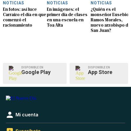
NOTICIAS
NOTICIAS
NOTICIAS
En fotos: así luce
En imágenes: el
¿Quién es el
Carraízo el día en que
primer día de clases
monseñor Eusebio
comenzó el
en una escuela en
Ramos Morales,
racionamiento
Toa Alta
nuevo arzobispo de
San Juan?
DISPONIBLE EN
DISPONIBLE EN
Google Play
App Store
Mi cuenta