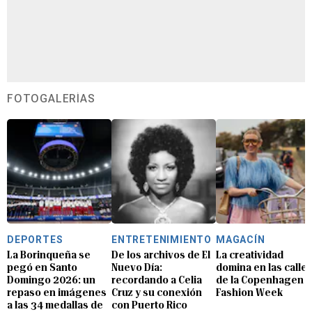
FOTOGALERÍAS
DEPORTES
ENTRETENIMIENTO
MAGACÍN
La Borinqueña se
De los archivos de El
La creatividad
pegó en Santo
Nuevo Día:
domina en las calle
Domingo 2026: un
recordando a Celia
de la Copenhagen
repaso en imágenes
Cruz y su conexión
Fashion Week
a las 34 medallas de
con Puerto Rico