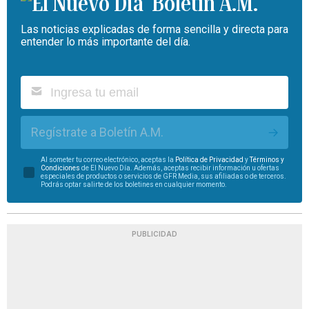
Boletín A.M.
Las noticias explicadas de forma sencilla y directa para
entender lo más importante del día.
Regístrate a Boletín A.M.
Al someter tu correo electrónico, aceptas la
Política de Privacidad
y
Términos y
Condiciones
de El Nuevo Día. Además, aceptas recibir información u ofertas
especiales de productos o servicios de GFR Media, sus afiliadas o de terceros.
Podrás optar salirte de los boletines en cualquier momento.
PUBLICIDAD