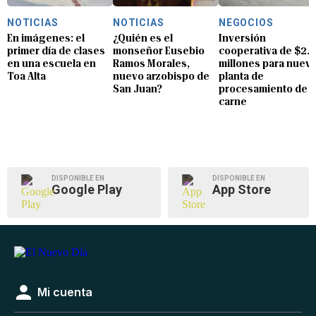
NOTICIAS
NOTICIAS
NEGOCIOS
En imágenes: el
¿Quién es el
Inversión
primer día de clases
monseñor Eusebio
cooperativa de $2.8
en una escuela en
Ramos Morales,
millones para nuev
Toa Alta
nuevo arzobispo de
planta de
San Juan?
procesamiento de
carne
DISPONIBLE EN
DISPONIBLE EN
Google Play
App Store
Mi cuenta