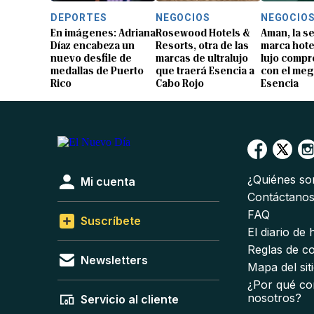
DEPORTES
NEGOCIOS
NEGOCIO
En imágenes: Adriana
Rosewood Hotels &
Aman, la 
Díaz encabeza un
Resorts, otra de las
marca hote
nuevo desfile de
marcas de ultralujo
lujo compr
medallas de Puerto
que traerá Esencia a
con el me
Rico
Cabo Rojo
Esencia
¿Quiénes s
Mi cuenta
Contáctano
FAQ
Suscríbete
El diario de
Reglas de c
Newsletters
Mapa del sit
¿Por qué co
nosotros?
Servicio al cliente