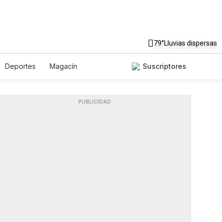
79°
Lluvias dispersas
Deportes
Magacín
Suscriptores
Gastronomía
De Viaje
Podcasts
Horóscopos
PUBLICIDAD