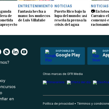
S
ENTRETENIMIENTO
NOTICIAS
NOTICIAS
segunda
Fantasía hecha a
Puerto Rico bajo la
📷 En fotos
lera de
mano: los muñecos
lupa del mundo: así
Carraízo el
ometida
de Luis Villafañe
reseña la prensa la
comenzó e
gaproyecto
crisis del agua
racionami
DISPONIBLE EN
DISP
Google Play
Ap
omos?
s
Otras marcas de GFR Media
 hoy
oncursos
io
nfiar en
Política de privacidad
Términos y condicion