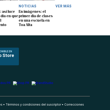
NOTICIAS
VER MÁS
: así luce
En imágenes: el
 día en que
primer día de clases
l
en una escuela en
ento
Toa Alta
ONIBLE EN
p Store
es
Términos y condiciones del suscriptor
Correcciones