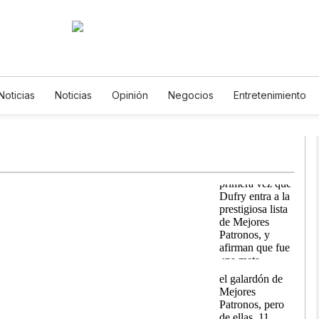
Noticias
Noticias
Opinión
Negocios
Entretenimiento
ilos de Vida
Mundo
Estados Unidos
Ciencia y Ambiente
nología
Juegos
Lotería
Vídeos
Fotos
English
sletters
Feriados
Especiales