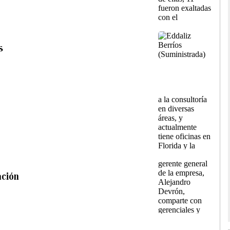
s
ación