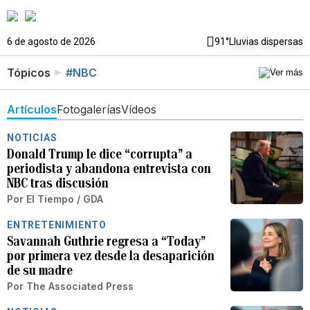
6 de agosto de 2026
91°
Lluvias dispersas
Tópicos
#NBC
Artículos
Fotogalerías
Vídeos
NOTICIAS
Donald Trump le dice “corrupta” a
periodista y abandona entrevista con
NBC tras discusión
Por
El Tiempo / GDA
ENTRETENIMIENTO
Savannah Guthrie regresa a “Today”
por primera vez desde la desaparición
de su madre
Por
The Associated Press