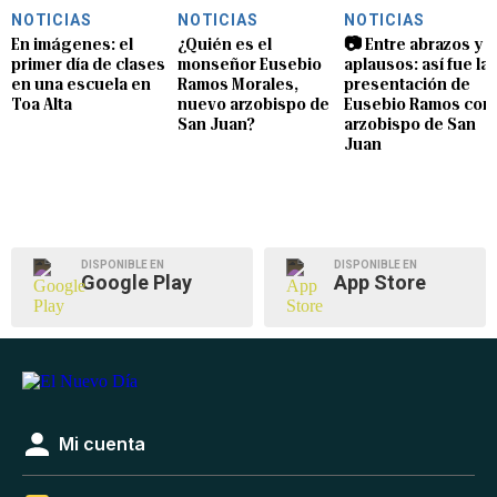
NOTICIAS
NOTICIAS
NOTICIAS
En imágenes: el
¿Quién es el
📷 Entre abrazos y
primer día de clases
monseñor Eusebio
aplausos: así fue la
en una escuela en
Ramos Morales,
presentación de
Toa Alta
nuevo arzobispo de
Eusebio Ramos com
San Juan?
arzobispo de San
Juan
DISPONIBLE EN
DISPONIBLE EN
Google Play
App Store
Mi cuenta