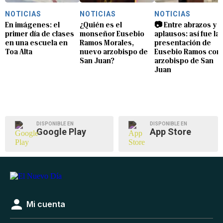
NOTICIAS
NOTICIAS
NOTICIAS
En imágenes: el
¿Quién es el
📷 Entre abrazos y
primer día de clases
monseñor Eusebio
aplausos: así fue la
en una escuela en
Ramos Morales,
presentación de
Toa Alta
nuevo arzobispo de
Eusebio Ramos com
San Juan?
arzobispo de San
Juan
DISPONIBLE EN
DISPONIBLE EN
Google Play
App Store
Mi cuenta