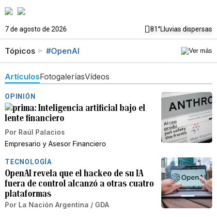
7 de agosto de 2026
81°
Lluvias dispersas
Tópicos
#OpenAI
Artículos
Fotogalerías
Vídeos
OPINIÓN
Inteligencia artificial bajo el
lente financiero
Por
Raúl Palacios
Empresario y Asesor Financiero
TECNOLOGÍA
OpenAI revela que el hackeo de su IA
fuera de control alcanzó a otras cuatro
plataformas
Por
La Nación Argentina / GDA